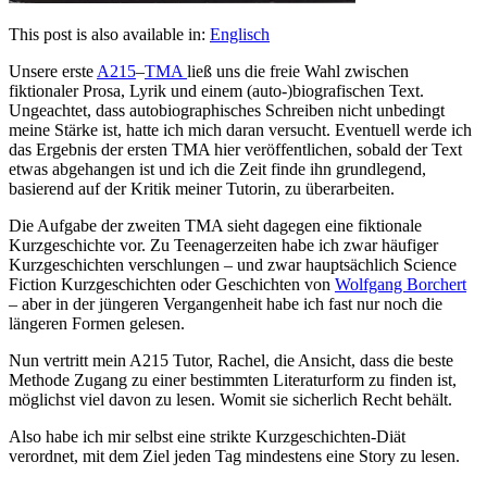
This post is also available in:
Englisch
Unsere erste
A215
–
TMA
ließ uns die freie Wahl zwischen
fiktionaler Prosa, Lyrik und einem (auto-)biografischen Text.
Ungeachtet, dass autobiographisches Schreiben nicht unbedingt
meine Stärke ist, hatte ich mich daran versucht. Eventuell werde ich
das Ergebnis der ersten TMA hier veröffentlichen, sobald der Text
etwas abgehangen ist und ich die Zeit finde ihn grundlegend,
basierend auf der Kritik meiner Tutorin, zu überarbeiten.
Die Aufgabe der zweiten TMA sieht dagegen eine fiktionale
Kurzgeschichte vor. Zu Teenagerzeiten habe ich zwar häufiger
Kurzgeschichten verschlungen – und zwar hauptsächlich Science
Fiction Kurzgeschichten oder Geschichten von
Wolfgang Borchert
– aber in der jüngeren Vergangenheit habe ich fast nur noch die
längeren Formen gelesen.
Nun vertritt mein A215 Tutor, Rachel, die Ansicht, dass die beste
Methode Zugang zu einer bestimmten Literaturform zu finden ist,
möglichst viel davon zu lesen. Womit sie sicherlich Recht behält.
Also habe ich mir selbst eine strikte Kurzgeschichten-Diät
verordnet, mit dem Ziel jeden Tag mindestens eine Story zu lesen.