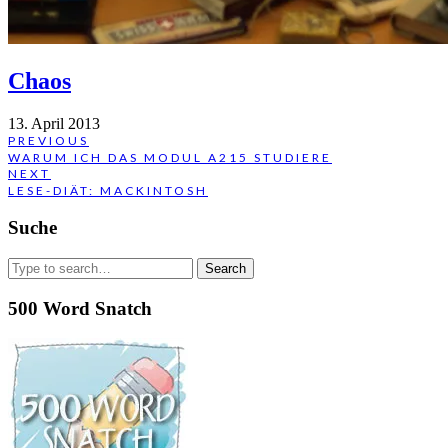
Chaos
13. April 2013
Beitragsnavigation
PREVIOUS
PREVIOUS
WARUM ICH DAS MODUL A215 STUDIERE
POST:
NEXT
NEXT
LESE-DIÄT: MACKINTOSH
POST:
Suche
Search
for:
500 Word Snatch