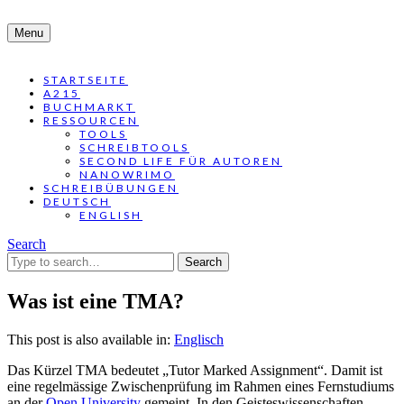
Menu
STARTSEITE
A215
BUCHMARKT
RESSOURCEN
TOOLS
SCHREIBTOOLS
SECOND LIFE FÜR AUTOREN
NANOWRIMO
SCHREIBÜBUNGEN
DEUTSCH
ENGLISH
Search
Search
for:
Was ist eine TMA?
This post is also available in:
Englisch
Das Kürzel TMA bedeutet „Tutor Marked Assignment“. Damit ist
eine regelmässige Zwischenprüfung im Rahmen eines Fernstudiums
an der
Open University
gemeint. In den Geisteswissenschaften