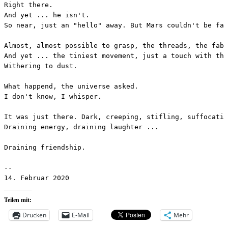
Right there.

And yet ... he isn't.

So near, just an "hello" away. But Mars couldn't be far
Almost, almost possible to grasp, the threads, the fabr
And yet ... the tiniest movement, just a touch with the
Withering to dust. 

What happend, the universe asked.

I don't know, I whisper. 

It was just there. Dark, creeping, stifling, suffocatin
Draining energy, draining laughter ...

Draining friendship. 

--

14. Februar 2020
Teilen mit:
Drucken
E-Mail
Mehr