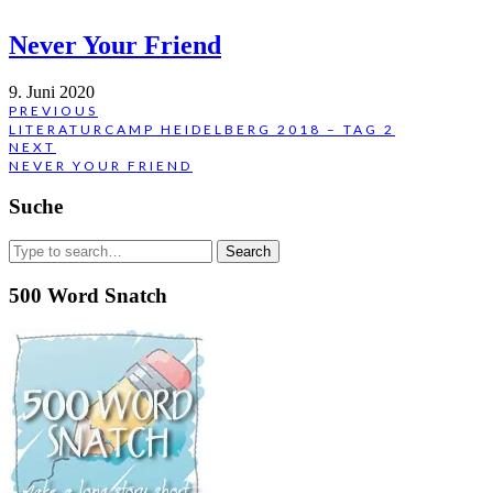
Never Your Friend
9. Juni 2020
Beitragsnavigation
PREVIOUS
PREVIOUS
LITERATURCAMP HEIDELBERG 2018 – TAG 2
POST:
NEXT
NEXT
NEVER YOUR FRIEND
POST:
Suche
Search
for:
500 Word Snatch