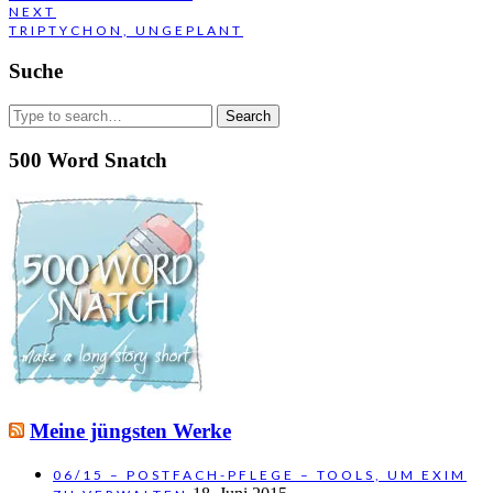
POST:
NEXT
NEXT
TRIPTYCHON, UNGEPLANT
POST:
Suche
Search
for:
500 Word Snatch
Meine jüngsten Werke
06/15 – POSTFACH-PFLEGE – TOOLS, UM EXIM