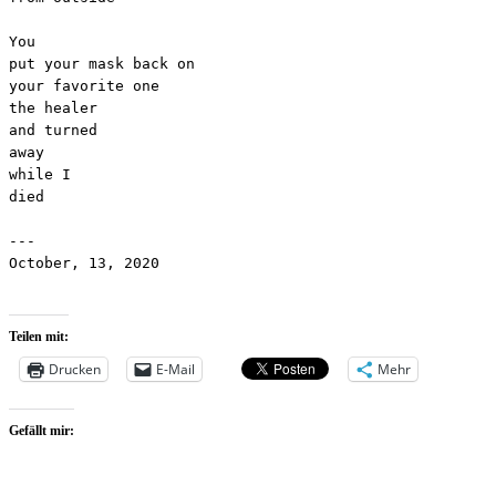
You 

put your mask back on

your favorite one

the healer

and turned

away

while I

died

---

October, 13, 2020

Teilen mit:
Drucken
E-Mail
Mehr
Gefällt mir: