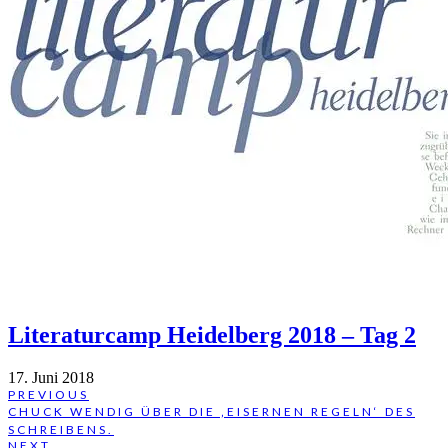
Literaturcamp Heidelberg 2018 – Tag 2
17. Juni 2018
Beitragsnavigation
PREVIOUS
PREVIOUS
CHUCK WENDIG ÜBER DIE ‚EISERNEN REGELN‘ DES
POST:
SCHREIBENS.
NEXT