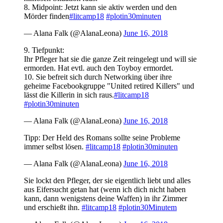
8. Midpoint: Jetzt kann sie aktiv werden und den
Mörder finden
#litcamp18
#plotin30minuten
— Alana Falk (@AlanaLeona)
June 16, 2018
9. Tiefpunkt:
Ihr Pfleger hat sie die ganze Zeit reingelegt und will sie
ermorden. Hat evtl. auch den Toyboy ermordet.
10. Sie befreit sich durch Networking über ihre
geheime Facebookgruppe "United retired Killers" und
lässt die Killerin in sich raus.
#litcamp18
#plotin30minuten
— Alana Falk (@AlanaLeona)
June 16, 2018
Tipp: Der Held des Romans sollte seine Probleme
immer selbst lösen.
#litcamp18
#plotin30minuten
— Alana Falk (@AlanaLeona)
June 16, 2018
Sie lockt den Pfleger, der sie eigentlich liebt und alles
aus Eifersucht getan hat (wenn ich dich nicht haben
kann, dann wenigstens deine Waffen) in ihr Zimmer
und erschießt ihn.
#litcamp18
#plotin30Minutem