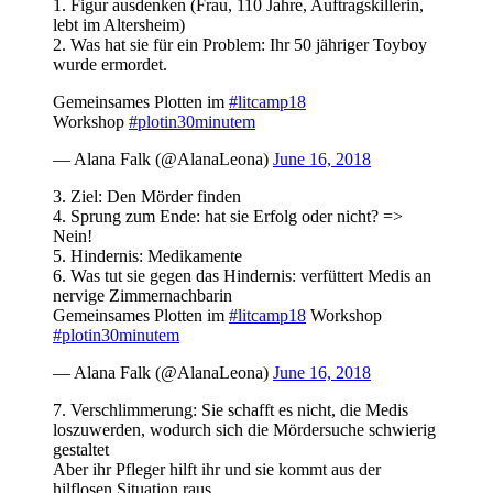
1. Figur ausdenken (Frau, 110 Jahre, Auftragskillerin,
lebt im Altersheim)
2. Was hat sie für ein Problem: Ihr 50 jähriger Toyboy
wurde ermordet.
Gemeinsames Plotten im
#litcamp18
Workshop
#plotin30minutem
— Alana Falk (@AlanaLeona)
June 16, 2018
3. Ziel: Den Mörder finden
4. Sprung zum Ende: hat sie Erfolg oder nicht? =>
Nein!
5. Hindernis: Medikamente
6. Was tut sie gegen das Hindernis: verfüttert Medis an
nervige Zimmernachbarin
Gemeinsames Plotten im
#litcamp18
Workshop
#plotin30minutem
— Alana Falk (@AlanaLeona)
June 16, 2018
7. Verschlimmerung: Sie schafft es nicht, die Medis
loszuwerden, wodurch sich die Mördersuche schwierig
gestaltet
Aber ihr Pfleger hilft ihr und sie kommt aus der
hilflosen Situation raus.