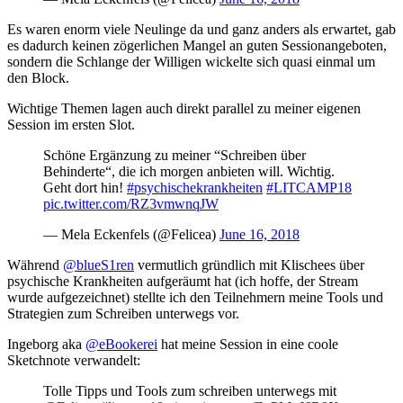
Es waren enorm viele Neulinge da und ganz anders als erwartet, gab
es dadurch keinen zögerlichen Mangel an guten Sessionangeboten,
sondern die Schlange der Willigen wickelte sich quasi einmal um
den Block.
Wichtige Themen lagen auch direkt parallel zu meiner eigenen
Session im ersten Slot.
Schöne Ergänzung zu meiner “Schreiben über
Behinderte“, die ich morgen anbieten will. Wichtig.
Geht dort hin!
#psychischekrankheiten
#LITCAMP18
pic.twitter.com/RZ3vmwnqJW
— Mela Eckenfels (@Felicea)
June 16, 2018
Während
@blueS1ren
vermutlich gründlich mit Klischees über
psychische Krankheiten aufgeräumt hat (ich hoffe, der Stream
wurde aufgezeichnet) stellte ich den Teilnehmern meine Tools und
Strategien zum Schreiben unterwegs vor.
Ingeborg aka
@eBookerei
hat meine Session in eine coole
Sketchnote verwandelt:
Tolle Tipps und Tools zum schreiben unterwegs mit