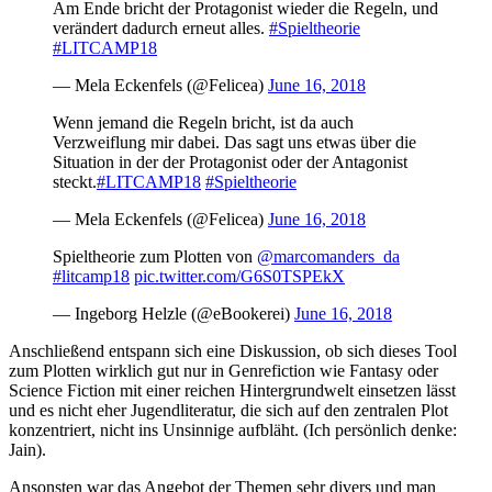
Am Ende bricht der Protagonist wieder die Regeln, und
verändert dadurch erneut alles.
#Spieltheorie
#LITCAMP18
— Mela Eckenfels (@Felicea)
June 16, 2018
Wenn jemand die Regeln bricht, ist da auch
Verzweiflung mir dabei. Das sagt uns etwas über die
Situation in der der Protagonist oder der Antagonist
steckt.
#LITCAMP18
#Spieltheorie
— Mela Eckenfels (@Felicea)
June 16, 2018
Spieltheorie zum Plotten von
@marcomanders_da
#litcamp18
pic.twitter.com/G6S0TSPEkX
— Ingeborg Helzle (@eBookerei)
June 16, 2018
Anschließend entspann sich eine Diskussion, ob sich dieses Tool
zum Plotten wirklich gut nur in Genrefiction wie Fantasy oder
Science Fiction mit einer reichen Hintergrundwelt einsetzen lässt
und es nicht eher Jugendliteratur, die sich auf den zentralen Plot
konzentriert, nicht ins Unsinnige aufbläht. (Ich persönlich denke:
Jain).
Ansonsten war das Angebot der Themen sehr divers und man