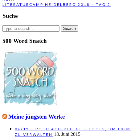
NEXT
LITERATURCAMP HEIDELBERG 2018 – TAG 2
POST:
Suche
Search
for:
500 Word Snatch
Meine jüngsten Werke
06/15 – POSTFACH-PFLEGE – TOOLS, UM EXIM
18. Juni 2015
ZU VERWALTEN