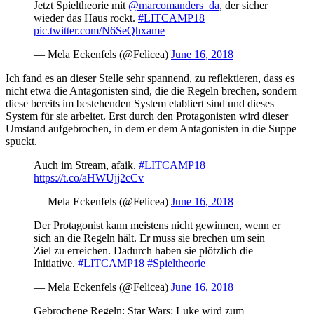
Jetzt Spieltheorie mit
@marcomanders_da
, der sicher
wieder das Haus rockt.
#LITCAMP18
pic.twitter.com/N6SeQhxame
— Mela Eckenfels (@Felicea)
June 16, 2018
Ich fand es an dieser Stelle sehr spannend, zu reflektieren, dass es
nicht etwa die Antagonisten sind, die die Regeln brechen, sondern
diese bereits im bestehenden System etabliert sind und dieses
System für sie arbeitet. Erst durch den Protagonisten wird dieser
Umstand aufgebrochen, in dem er dem Antagonisten in die Suppe
spuckt.
Auch im Stream, afaik.
#LITCAMP18
https://t.co/aHWUjj2cCv
— Mela Eckenfels (@Felicea)
June 16, 2018
Der Protagonist kann meistens nicht gewinnen, wenn er
sich an die Regeln hält. Er muss sie brechen um sein
Ziel zu erreichen. Dadurch haben sie plötzlich die
Initiative.
#LITCAMP18
#Spieltheorie
— Mela Eckenfels (@Felicea)
June 16, 2018
Gebrochene Regeln: Star Wars: Luke wird zum