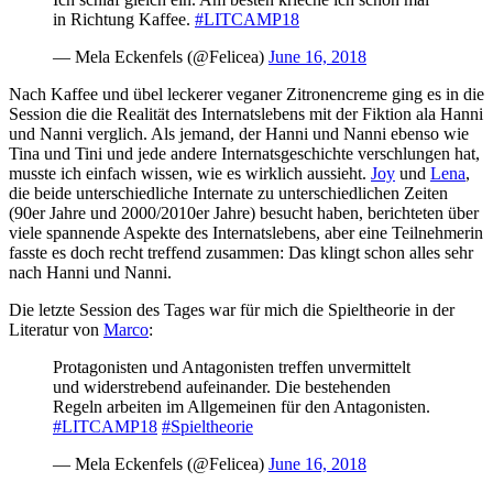
in Richtung Kaffee.
#LITCAMP18
— Mela Eckenfels (@Felicea)
June 16, 2018
Nach Kaffee und übel leckerer veganer Zitronencreme ging es in die
Session die die Realität des Internatslebens mit der Fiktion ala Hanni
und Nanni verglich. Als jemand, der Hanni und Nanni ebenso wie
Tina und Tini und jede andere Internatsgeschichte verschlungen hat,
musste ich einfach wissen, wie es wirklich aussieht.
Joy
und
Lena
,
die beide unterschiedliche Internate zu unterschiedlichen Zeiten
(90er Jahre und 2000/2010er Jahre) besucht haben, berichteten über
viele spannende Aspekte des Internatslebens, aber eine Teilnehmerin
fasste es doch recht treffend zusammen: Das klingt schon alles sehr
nach Hanni und Nanni.
Die letzte Session des Tages war für mich die Spieltheorie in der
Literatur von
Marco
:
Protagonisten und Antagonisten treffen unvermittelt
und widerstrebend aufeinander. Die bestehenden
Regeln arbeiten im Allgemeinen für den Antagonisten.
#LITCAMP18
#Spieltheorie
— Mela Eckenfels (@Felicea)
June 16, 2018