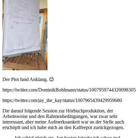
Der Plot fand Anklang. 😉
https://twitter.com/DominikBohlmann/status/1007959744320098305
https://twitter.com/jay_the_kay/status/1007965439429959680
Die darauf folgende Session zur Hörbuchproduktion, der
Arbeitsweise und den Rahmenbedingungen, war zwar sehr
interessant, aber meine Aufmerksamkeit war an der Stelle auch
erschöpft und ich habe mich an den Kaffeepot zurückgezogen.
Ich schlaf gleich ein. Am besten krieche ich schon mal