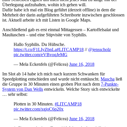
Überlegung aufzuhalten, wohin ich gehen will.
Dafür habe ich mal ein Blog geführt (derzeit offline) in dem die
Mehrheit der darin aufgeführten Schreiborte inzwischen geschlossen
ist. Aktuell arbeite ich mit Listen in Google Maps.
Anschließend gab es erst einmal Mittagessen – Kartoffelsalat und
Maultaschen – und eine Stipvisite von Syphilis.
Hallo Syphilis. Du Hübsche.
https://t.co/F1LIyZbnLa
#LITCAMP18
//
@jensscholz
pic.twitter.com/eVBvoqJeMG
— Mela Eckenfels (@Felicea)
June 16, 2018
Im Slot ab 14 habe ich mich nach kurzem Schwanken für
Speedplotting entschieden und wurde nicht enttäuscht.
Mascha
ließ
die Gruppe in 30 Minuten einen groben Plot nach dem
7-Punkte-
System von Dan Wells
entwickeln. Welche Story sich entwickelte
… sehr selbst:
Plotten in 30 Minuten.
#LITCAMP18
pic.twitter.com/xgjoC6p20x
— Mela Eckenfels (@Felicea)
June 16, 2018