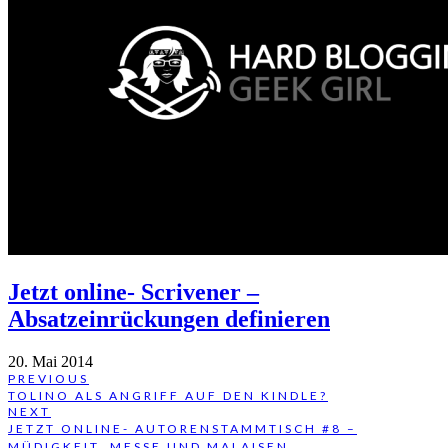
Jetzt online- Scrivener –
Absatzeinrückungen definieren
20. Mai 2014
Beitragsnavigation
PREVIOUS
PREVIOUS
TOLINO ALS ANGRIFF AUF DEN KINDLE?
POST:
NEXT
NEXT
JETZT ONLINE- AUTORENSTAMMTISCH #8 –
POST:
MÜDIGKEIT, MESSE UND MALAISEN