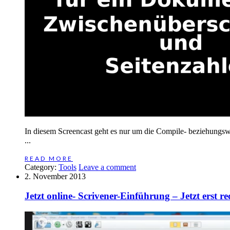
In diesem Screencast geht es nur um die Compile- beziehungsw
...
READ MORE
Category:
Tools
Leave a comment
2. November 2013
Jetzt online- Scrivener-Einführung – Jetzt erst re